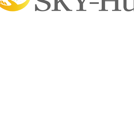
ご紹介をいただける事ほどありがたいことはありません。太
困りごとがありましたらご相談くださいね。
一覧へもどる
せ
、蓄電池、オール電化、V2Hシステム、その他電気工